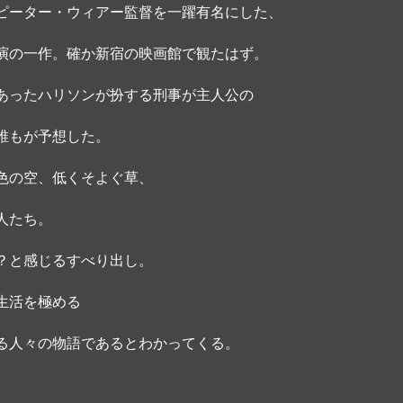
ピーター・ウィアー監督を一躍有名にした、
演の一作。確か新宿の映画館で観たはず。
あったハリソンが扮する刑事が主人公の
誰もが予想した。 
色の空、低くそよぐ草、
人たち。
？と感じるすべり出し。
生活を極める
る人々の物語であるとわかってくる。 