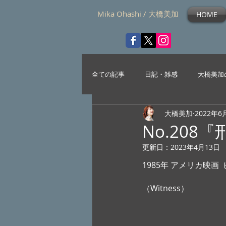
Mika Ohashi / 大橋美加
HOME
全ての記事
日記・雑感
大橋美加
大橋美加
2022年6
No.20
更新日：
2023年4月13日
1985年 アメリカ映画
（Witness） 