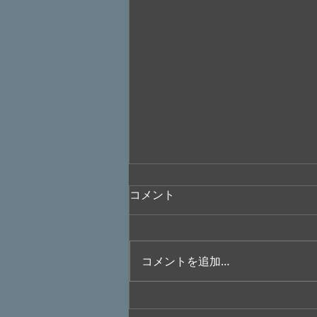
コメント
コメントを追加…
”大橋美加のシネマフル・デイ