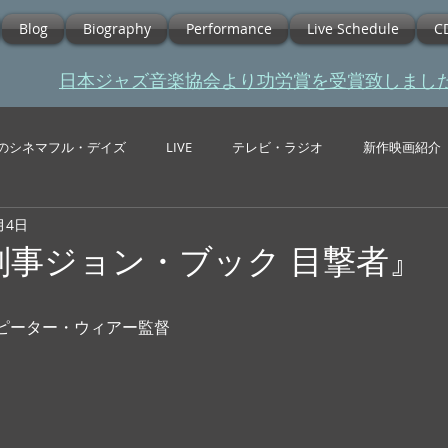
Blog
Biography
Performance
Live Schedule
C
​日本ジャズ音楽協会より功労賞を受賞致しまし
のシネマフル・デイズ
LIVE
テレビ・ラジオ
新作映画紹介
月4日
8『刑事ジョン・ブック 目撃者』
  ピーター・ウィアー監督