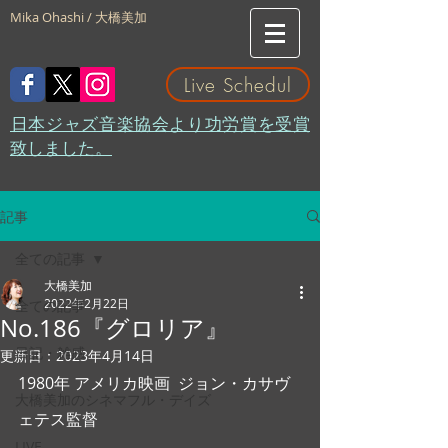
Mika Ohashi / 大橋美加
Live Schedul
​日本ジャズ音楽協会より功労賞を受賞
致しました。
記事
全ての記事
大橋美加
2022年2月22日
全ての記事
No.186『グロリア』
日記・雑感
更新日：
2023年4月14日
1980年 アメリカ映画  ジョン・カサヴ
大橋美加のシネマフル・デイズ
ェテス監督 
LIVE