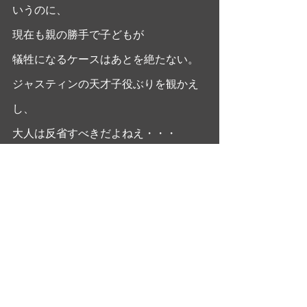
いうのに、
現在も親の勝手で子どもが
犠牲になるケースはあとを絶たない。
ジャスティンの天才子役ぶりを観かえ
し、
大人は反省すべきだよねえ・・・
#ロバートベントン
#ネストールアルメ
ンドロス
#マスターズオヴライト
#ジャ
スティンヘンリー
#新宿ピカデリー
#mikaohashi
#シネマフルデイズ
#メ
リルストリープ
#ギターとマンドリン
のための協奏曲
#ダスティンホフマン
#