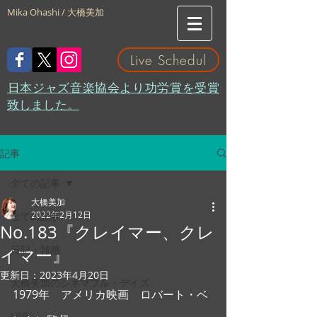
Mika Ohashi / 大橋美加
Live Schedul
​日本ジャズ音楽協会より功労賞を受賞
致しました。
記事
全ての記事
大橋美加
2022年2月12日
全ての記事
No.183『クレイマー、クレ
日記・雑感
イマー』
更新日：
2023年4月20日
大橋美加のシネマフル・デイズ
1979年　アメリカ映画　ロバート・ベ
LIVE