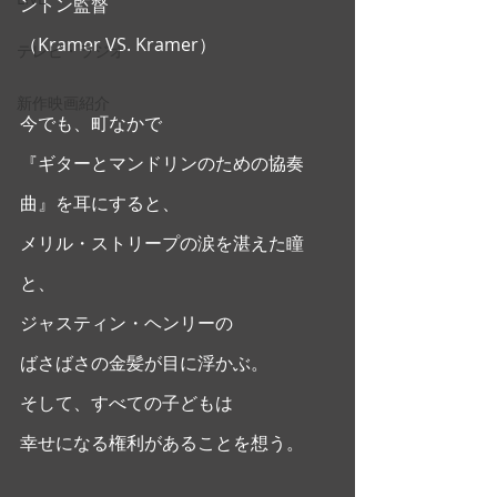
ントン監督
（Kramer VS. Kramer） 
テレビ・ラジオ
新作映画紹介
今でも、町なかで
『ギターとマンドリンのための協奏
曲』を耳にすると、
メリル・ストリープの涙を湛えた瞳
と、
ジャスティン・ヘンリーの
ばさばさの金髪が目に浮かぶ。
そして、すべての子どもは
幸せになる権利があることを想う。 