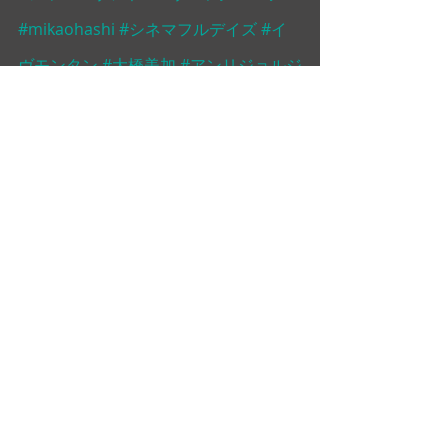
#mikaohashi
#シネマフルデイズ
#イ
ヴモンタン
#大橋美加
#アンリジョルジ
ュクルーゾー
大橋美加のシネマフル・デイズ
最新記事
すべて表示