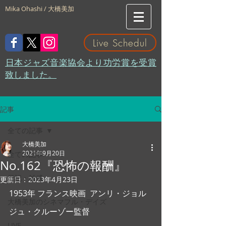
Mika Ohashi / 大橋美加
Live Schedul
​日本ジャズ音楽協会より功労賞を受賞
致しました。
記事
全ての記事
大橋美加
2021年9月20日
全ての記事
No.162『恐怖の報酬』
日記・雑感
更新日：
2023年4月23日
1953年 フランス映画  アンリ・ジョル
大橋美加のシネマフル・デイズ
ジュ・クルーゾー監督
LIVE