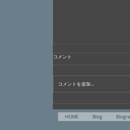
コメント
コメントを追加…
”大橋美加のシネマフル・デイ
ズ”No.401
HOME
Blog
Biogr