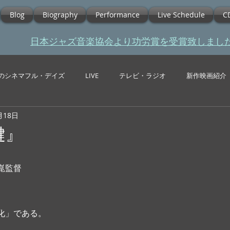
Blog
Biography
Performance
Live Schedule
C
​日本ジャズ音楽協会より功労賞を受賞致しまし
のシネマフル・デイズ
LIVE
テレビ・ラジオ
新作映画紹介
月18日
鍵』
崑監督 
化」である。