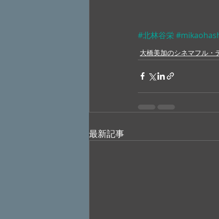
#北林谷栄
#mikaohas
大橋美加のシネマフル・
最新記事