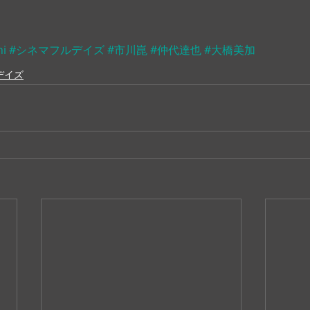
hi
#シネマフルデイズ
#市川崑
#仲代達也
#大橋美加
デイズ