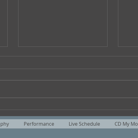
”大橋美加のシネマフル・デイ
No
ズ” No.400
る』
aphy
Performance
Live Schedule
CD My Mot