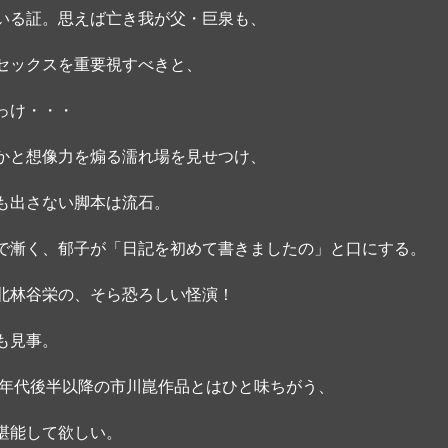
いる証。思えば亡き我が父・巨泉も、
セックスを重要視すべきと、
っけ・・・ 
かと想像力を煽る濡れ場を見せつけ、
も出さない脚本は流石。
で漸く、郁子が「日記を初めて書きましたの」と口にする。 
北林谷栄の、そら恐ろしい怪演！
も見事。 
70年代後半以降の市川崑作品とはひと味ちがう、
堪能して欲しい。 