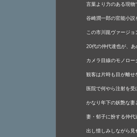
言葉より力のある現物
谷崎潤一郎の官能小説
この市川崑ヴァージョ
20代の仲代達也が、
カメラ目線のモノロー
観客は片時も目が離せ
医院で何やら注射を受
かなり年下の妖艶な妻
妻・郁子に扮する仲代
出し惜しみしながら見