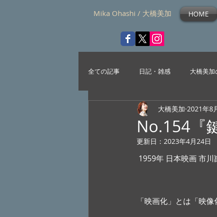
Mika Ohashi / 大橋美加
HOME
全ての記事
日記・雑感
大橋美加
大橋美加
2021年8
No.154『
更新日：
2023年4月24日
 1959年 日本映画 市川
「映画化」とは「映像