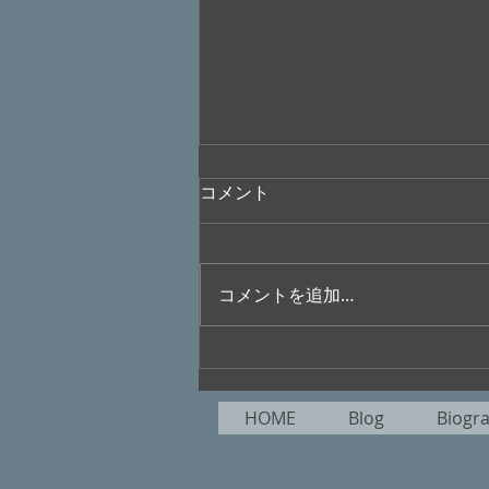
コメント
コメントを追加…
”大橋美加のシネマフル・デイ
ズ”No.401
HOME
Blog
Biogr