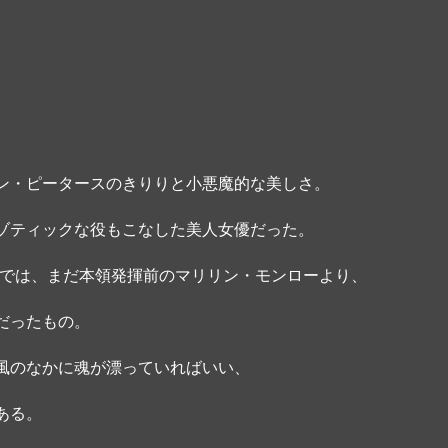
ン・ピータースのきりりと小悪魔的な美しさ。
ゾティックな役もこなした美人女優だった。
3）では、まだ本領発揮前のマリリン・モンローより、
だったもの。 
風のなかに魂が漂っていればいい、
ある。 