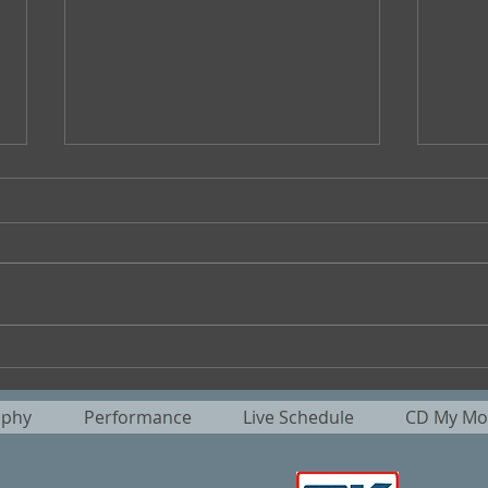
”大橋美加のシネマフル・デイ
No
ズ” No.400
る』
aphy
Performance
Live Schedule
CD My Mot