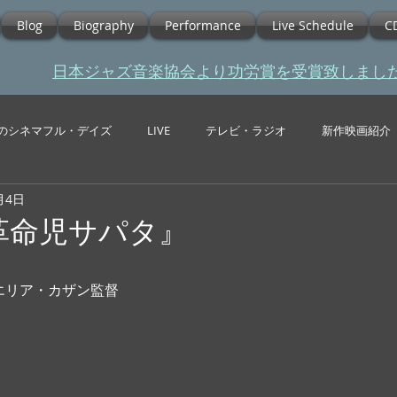
Blog
Biography
Performance
Live Schedule
C
​日本ジャズ音楽協会より功労賞を受賞致しまし
のシネマフル・デイズ
LIVE
テレビ・ラジオ
新作映画紹介
月4日
『革命児サパタ』
 エリア・カザン監督