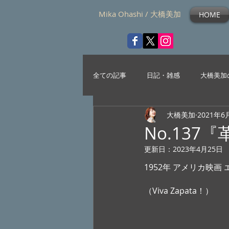
Mika Ohashi / 大橋美加
HOME
全ての記事
日記・雑感
大橋美加
大橋美加
2021年6
No.137
更新日：
2023年4月25日
1952年 アメリカ映画
（Viva Zapata！） 