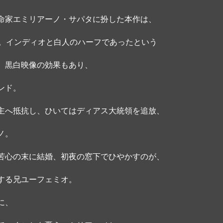
命家エミリアーノ・サパタに扮した本作は、
ず。インディオと白人のハーフであったという
、黒白映像の効果もあり、
ンド。 
主へ抵抗し、ひいてはディアス大統領を追放、
ノ。
苦心の末に結婚、初夜の窓下でひやかすのが、
する兄ユーフェミオ。 
に、