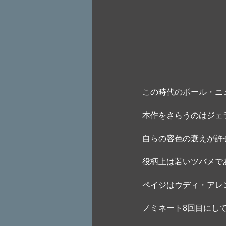
この時代のポール・ニ
本作をさらうのはジェ
自らの容色の衰えが許
役柄上は若いツバメで
ペイジはウディ・アレン
ノミネート8回目にし