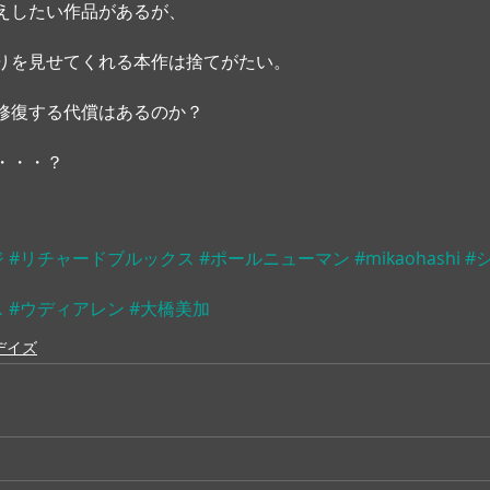
えしたい作品があるが、
りを見せてくれる本作は捨てがたい。 
修復する代償はあるのか？
・・・？
ジ
#リチャードブルックス
#ポールニューマン
#mikaohashi
#
ス
#ウディアレン
#大橋美加
デイズ