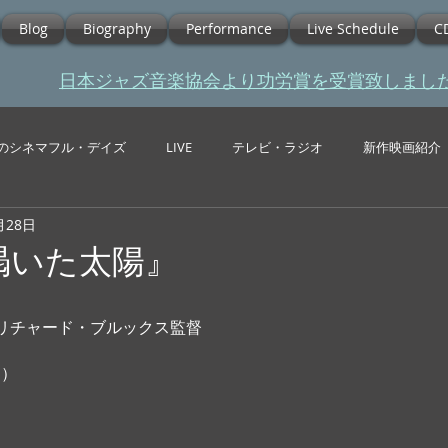
Blog
Biography
Performance
Live Schedule
C
​日本ジャズ音楽協会より功労賞を受賞致しまし
のシネマフル・デイズ
LIVE
テレビ・ラジオ
新作映画紹介
月28日
『渇いた太陽』
  リチャード・ブルックス監督
 ） 