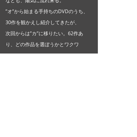
なども、陽気に流れ来る。 
”オ”から始まる手持ちのDVDのうち、
30作を観かえし紹介してきたが、
次回からは”カ”に移りたい。62作あ
り、どの作品を選ぼうかとワクワ
ク！！
#MacktheKnife
#ルイスバカロフ
#オー
ケストラリハーサル
#mikaohashi
#シ
ネマフルデイズ
#フェデリコフェリー
ニ
#エットレマンニ
#NightandDay
#
マルチェッロマストロヤンニ
#大橋美
加
#LetsFacetheMusicandDance