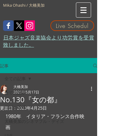
Mika Ohashi / 大橋美加
Live Schedul
​日本ジャズ音楽協会より功労賞を受賞
致しました。
記事
全ての記事
大橋美加
2021年5月17日
全ての記事
No.130『女の都』
日記・雑感
更新日：
2023年4月25日
1980年　イタリア・フランス合作映
大橋美加のシネマフル・デイズ
画　
LIVE