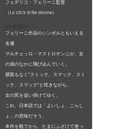
フェデリコ・フェリーニ監督
（La città delle donne） 
テレビ・ラジオ
新作映画紹介
フェリーニ作品のシンボルともいえる
名優
マルチェッロ・マストロヤンニが、女
の渦のなかに飛び込んでいく。
臆面もなく”スミック、スマック、スミ
ック、スマック”と呟きながら、
女の尻を追い掛けてゆく。
これ、日本語では「よいしょ、こらし
ょ」の意味だそう。
本作を観てから、たまにふざけて使っ