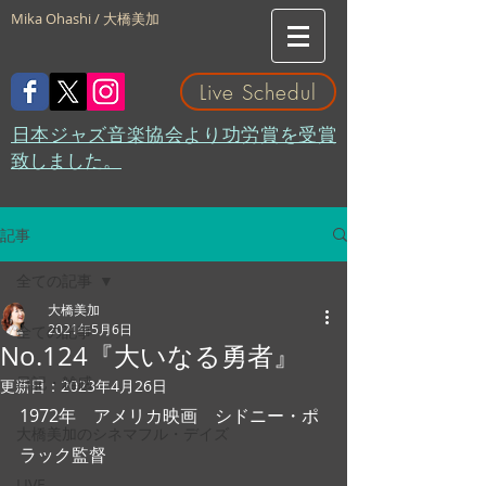
Mika Ohashi / 大橋美加
Live Schedul
​日本ジャズ音楽協会より功労賞を受賞
致しました。
記事
全ての記事
大橋美加
2021年5月6日
全ての記事
No.124『大いなる勇者』
日記・雑感
更新日：
2023年4月26日
1972年　アメリカ映画　シドニー・ポ
大橋美加のシネマフル・デイズ
ラック監督
LIVE