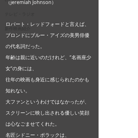
（Jeremiah Johnson） 
テレビ・ラジオ
ロバート・レッドフォードと言えば、
新作映画紹介
ブロンドにブルー・アイズの美男俳優
の代名詞だった。
年齢は親に近いのだけれど、”名画座少
女”の身には、
往年の映画も身近に感じられたのかも
知れない。
大ファンというわけではなかったが、
スクリーンに映し出される優しい笑顔
は心なごませてくれた。 
名匠シドニー・ポラックは、