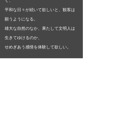
く、
平和な日々が続いて欲しいと、観客は
願うようになる。
雄大な自然のなか、果たして文明人は
生きてゆけるのか、
せめぎあう感情を体験して欲しい。
#シドニーポラック
#ロバートレッドフ
ォード
#mikaohashi
#シネマフルデイ
ズ
#大橋美加
大橋美加のシネマフル・デイズ