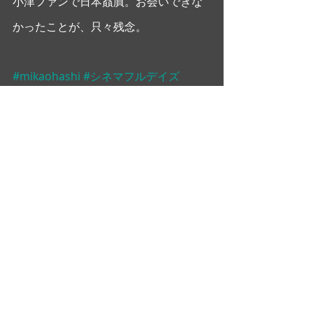
小津ファンで日本贔屓。お会いできな
かったことが、只々残念。
#mikaohashi
#シネマフルデイズ
#LikeSomeoneInLove
#大橋美加
#アッ
バスキアロスタミ
大橋美加のシネマフル・デイズ
最新記事
すべて表示