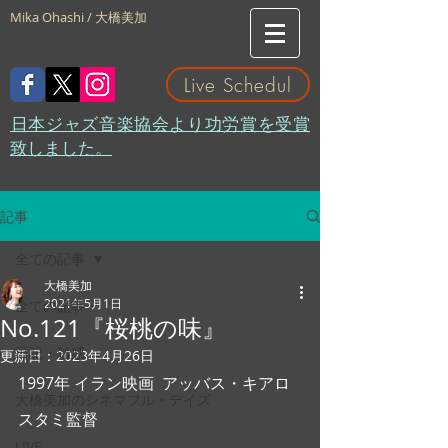
Mika Ohashi / 大橋美加
Live Schedul
​日本ジャズ音楽協会より功労賞を受賞
致しました。
記事
全ての記事
大橋美加
2021年5月1日
全ての記事
No.121『桜桃の味』
日記・雑感
更新日：
2023年4月26日
1997年 イラン映画  アッバス・キアロ
大橋美加のシネマフル・デイズ
スタミ監督
LIVE