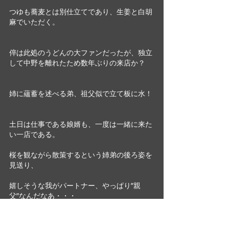
つゆも蕎麦とは別仕立てであり、生姜と白胡
麻でいただく。
倅は此処のうどんの大ファンだったが、独立
して中野を離れたため数年ぶりの来店か？ 
姉に蘊蓄を述べる弟、祖父似で立て板に水！
土日は仕事である娘婿も、一度は一緒に来た
い一店である。
桜を観ながら散策するという姉弟の後ろ姿を
見送り、
嬉しそうな我がパートナー、やっぱり”親
父”なんだなあ・・・
日記・雑感