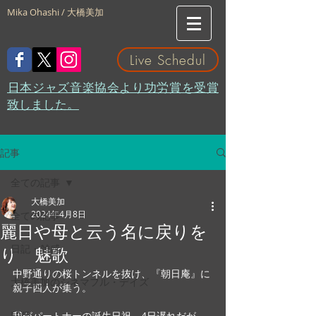
Mika Ohashi / 大橋美加
Live Schedul
​日本ジャズ音楽協会より功労賞を受賞
致しました。
記事
全ての記事
大橋美加
2024年4月8日
全ての記事
麗日や母と云う名に戻りを
日記・雑感
り 魅歌
中野通りの桜トンネルを抜け、『朝日庵』に
大橋美加のシネマフル・デイズ
親子四人が集う。
LIVE
我がパートナーの誕生日祝、4日遅れだが、