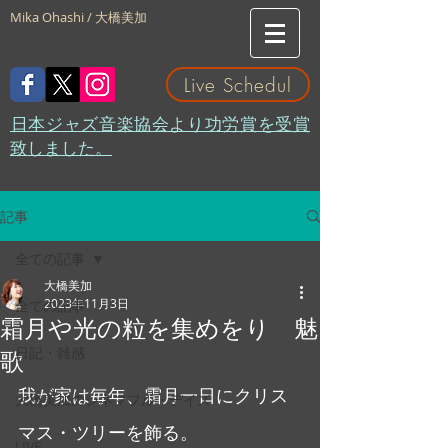
Mika Ohashi / 大橋美加
Live Schedul
​日本ジャズ音楽協会より功労賞を受賞
致しました。
記事
全ての記事
大橋美加
2023年11月3日
全ての記事
霜月や光の粒を集めをり 魅
日記・雑感
歌
我が家は毎年、霜月一日にクリス
大橋美加のシネマフル・デイズ
マス・ツリーを飾る。 
LIVE