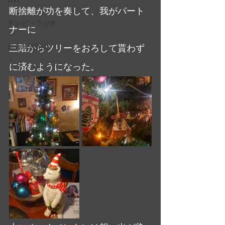
断捨離が功を奏して、我がパート
テレビ・ラジオ
ナーに
新作映画紹介
三階からツリーをおろして貰わず
に済むようになった。