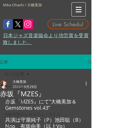
Mika Ohashi / 大橋美加
Live Schedul
​日本ジャズ音楽協会より功労賞を受賞
致しました。
記事
全ての記事
大橋美加
2024年9月29日
全ての記事
赤坂『MZES』
日記・雑感
赤坂『MZES』にて”大橋美加＆
Gemstones vol.43”
大橋美加のシネマフル・デイズ
共演は守屋純子（P）池田聡（B）
Nao、有坂由美（以上Vo）
LIVE