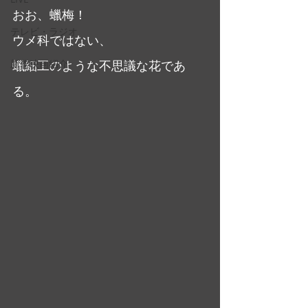
おお、蠟梅！
テレビ・ラジオ
ウメ科ではない、
新作映画紹介
蠟細工のような不思議な花であ
る。