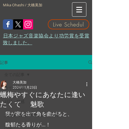
Mika Ohashi / 大橋美加
Live Schedul
​日本ジャズ音楽協会より功労賞を受賞
致しました。
記事
全ての記事
大橋美加
2024年1月23日
全ての記事
蠟梅やすぐにあなたに逢い
日記・雑感
たくて 魅歌
我が家を出て角を曲がると、
大橋美加のシネマフル・デイズ
馥郁たる香りが…！
LIVE