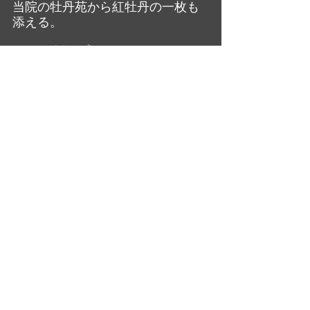
当院の牡丹苑から紅牡丹の一枚も
添える。
ああ、春深し🌺
日記・雑感
最新記事
すべて表示