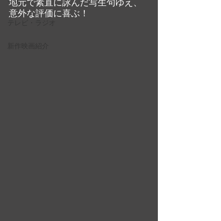
地元で素直に詠んだ写生句ゆえ、
意外な評価に喜ぶ！
テレビ・ラジオ
新作映画紹介