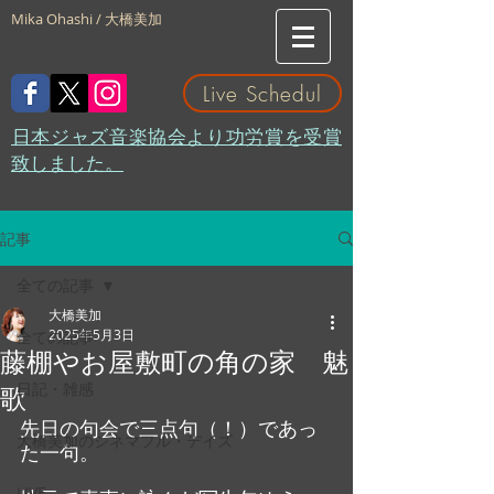
Mika Ohashi / 大橋美加
Live Schedul
​日本ジャズ音楽協会より功労賞を受賞
致しました。
記事
全ての記事
大橋美加
2025年5月3日
全ての記事
藤棚やお屋敷町の角の家 魅
日記・雑感
歌
先日の句会で三点句（！）であっ
大橋美加のシネマフル・デイズ
た一句。
LIVE