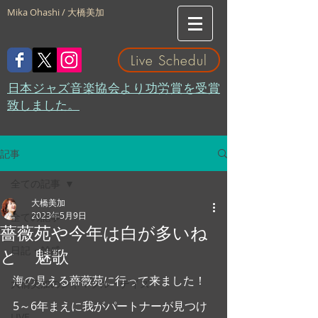
Mika Ohashi / 大橋美加
Live Schedul
​日本ジャズ音楽協会より功労賞を受賞
致しました。
記事
全ての記事
大橋美加
2023年5月9日
全ての記事
薔薇苑や今年は白が多いね
日記・雑感
と 魅歌
海の見える薔薇苑に行って来ました！
大橋美加のシネマフル・デイズ
5～6年まえに我がパートナーが見つけ
LIVE