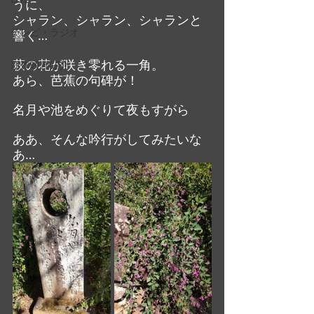
うに、
シャラン、シャラン、シャランと
テレビ・ラジオ
響く… 
萩の花が咲き零れる一角。
新作映画紹介
あら、芭蕉の句碑が！
名月や池をめぐりて夜もすがら
ああ、そんな吟行がしてみたいな
あ…