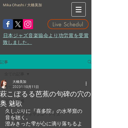
Mika Ohashi / 大橋美加
Live Schedul
​日本ジャズ音楽協会より功労賞を受賞
致しました。
記事
全ての記事
大橋美加
2023年10月11日
全ての記事
萩こぼるる芭蕉の句碑の穴の
日記・雑感
奥 魅歌
久しぶりに『喜多院』の水琴窟の
大橋美加のシネマフル・デイズ
音を聴く。
澄みきった雫が心に滴り落ちるよ
LIVE