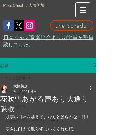
Mika Ohashi / 大橋美加
Live Schedul
​日本ジャズ音楽協会より功労賞を受賞
致しました。
記事
全ての記事
大橋美加
2025年4月4日
全ての記事
花吹雪あがる声あり大通り
日記・雑感
魅歌
肌寒い日々を越えて、なんと麗らかな一日！
大橋美加のシネマフル・デイズ
寒さに耐えて散らずにいてくれた桜。
LIVE