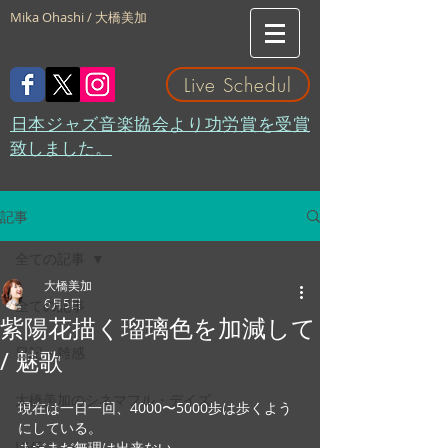
Mika Ohashi / 大橋美加
Live Schedul
​日本ジャズ音楽協会より功労賞を受賞
致しました。
記事
全ての記事
大橋美加
6月5日
全ての記事
紫陽花描く瑠璃色を加減して
日記・雑感
/ 魅歌
大橋美加のシネマフル・デイズ
現在は一日一回、4000〜5000歩は歩くよう
にしている。
LIVE
まだまだ無理は出来ない。