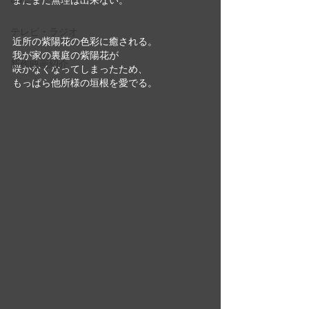
テレビ・ラジオ
近所の紫陽花の色彩に癒される。
我が家の裏庭の紫陽花が
新作映画紹介
咲かなくなってしまったため、
もっぱら他所様の垣根を愛でる。