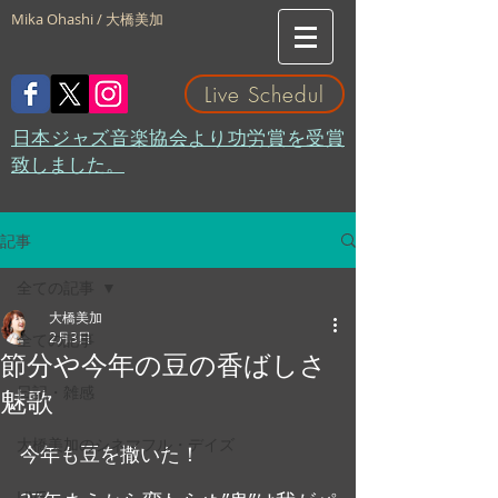
Mika Ohashi / 大橋美加
Live Schedul
​日本ジャズ音楽協会より功労賞を受賞
致しました。
記事
全ての記事
大橋美加
2月3日
全ての記事
節分や今年の豆の香ばしさ
日記・雑感
魅歌
大橋美加のシネマフル・デイズ
今年も豆を撒いた！
LIVE