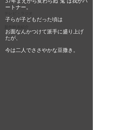
37年まえから変わらぬ”鬼”は我がパ
ートナー。
テレビ・ラジオ
子らが子どもだった頃は
新作映画紹介
お面なんかつけて派手に盛り上げ
たが、
今は二人でささやかな豆撒き。