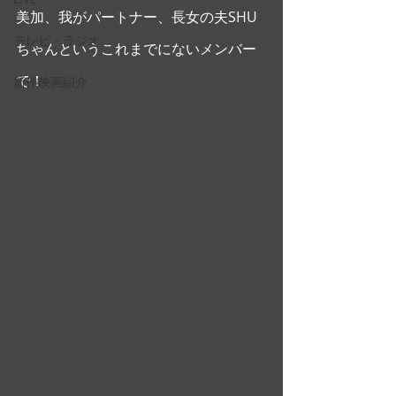
美加、我がパートナー、長女の夫SHU
テレビ・ラジオ
ちゃんというこれまでにないメンバー
で！
新作映画紹介