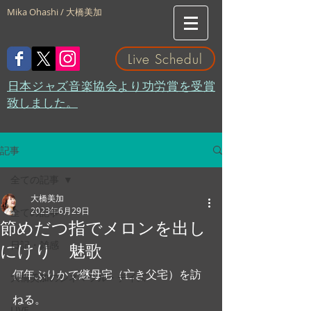
Mika Ohashi / 大橋美加
Live Schedul
​日本ジャズ音楽協会より功労賞を受賞
致しました。
記事
全ての記事
大橋美加
2023年6月29日
全ての記事
節めだつ指でメロンを出し
日記・雑感
にけり 魅歌
何年ぶりかで継母宅（亡き父宅）を訪
大橋美加のシネマフル・デイズ
ねる。
LIVE