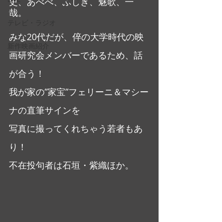
史、あべべ、ふしぎ、魅歌、一
哉。
テレビ・ラジオ
みな20代だが、倅の大学時代の映
新作映画紹介
画研究会メンバーであるため、話
が合う！
我が家の”家宝”フェリーニ＆マシー
ナの直筆サインを
写真に撮ってくれちゃう若者もあ
り！
不在投句者は石垣・紫織ほか。