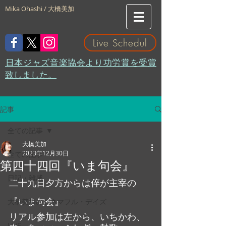
Mika Ohashi / 大橋美加
Live Schedul
​日本ジャズ音楽協会より功労賞を受賞
致しました。
記事
全ての記事
大橋美加
2023年12月30日
全ての記事
第四十四回『いま句会』
日記・雑感
二十九日夕方からは倅が主宰の
『いま句会』
大橋美加のシネマフル・デイズ
リアル参加は左から、いちかわ、
LIVE