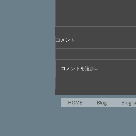
コメント
コメントを追加…
無添加ぐらし目指してをりぬ
葉月来る / 魅歌
HOME
Blog
Biogr