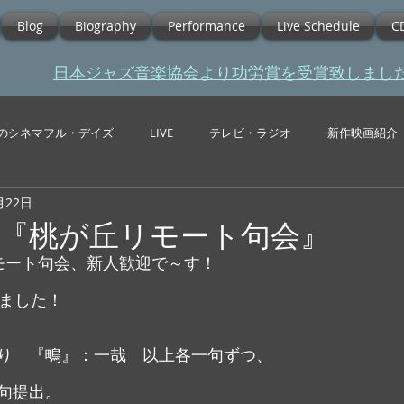
Blog
Biography
Performance
Live Schedule
C
​日本ジャズ音楽協会より功労賞を受賞致しまし
のシネマフル・デイズ
LIVE
テレビ・ラジオ
新作映画紹介
月22日
回『桃が丘リモート句会』
モート句会、新人歓迎で～す！
りました！
り　『鴫』：一哉　以上各一句ずつ、
句提出。