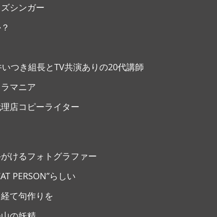
ャズシンガー
か？
井いつき組長とTV共演ありの20代講師
メラマニア
代理店コピーライター
手がけるフォトグラファー
T PERSON”らしい
を経て句作りを
松山の妖精