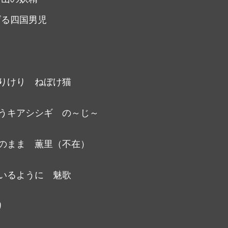
げる四国男児
りけり　ねぼけ猫
うキアシシギ　の～じ～
のまま　薫里（不在）
いるように　魅歌
り