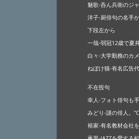
魅歌-呑ん兵衛のジ
洋子-厨俳句の名手
下段左から
一哉-弱冠12歳で夏
白々-大学勤務のカ
ねぼけ猫-有名広告
不在投句
幸人-フォト俳句も
みどり-謎の俳人。”CA
裕家-有名教材会社
薫里-JAZZを愛する