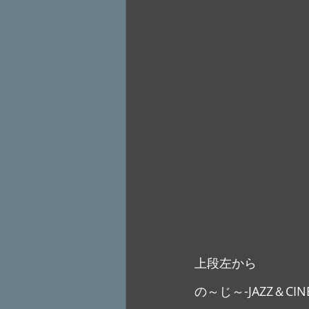
上段左から
の～じ～-JAZZ＆CI