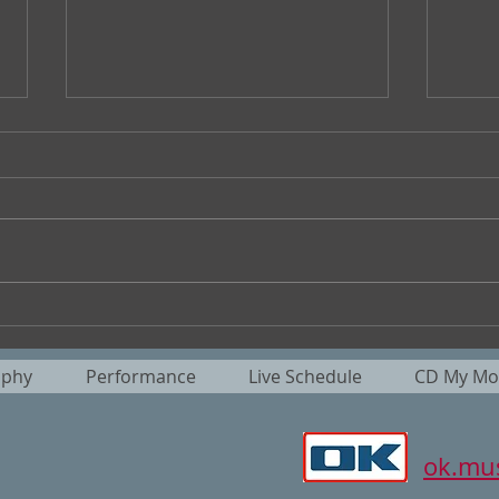
夏旺んパペットスンスンパン
第六
が好き/ 魅歌
句会
aphy
Performance
Live Schedule
CD My Mot
ok.mus