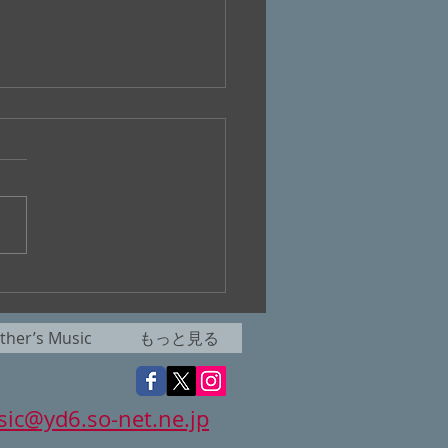
十八回『桃ケ丘リモート
』
her’s Music
もっと見る
ic@yd6.so-net.ne.jp