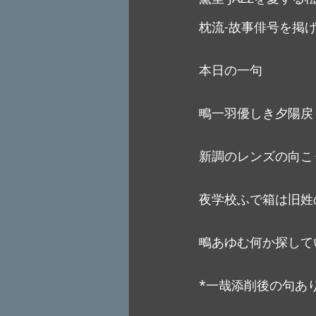
枕流-故事俳号を掲
本日の一句
鴫一羽優しき夕陽戻
新調のレンズの向こ
夜学校ふで箱は旧姓
鴫あゆむ何か探して
*一哉添削後の句あ