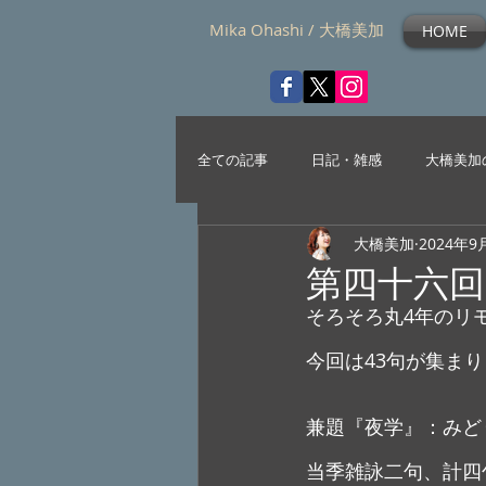
Mika Ohashi / 大橋美加
HOME
全ての記事
日記・雑感
大橋美加
大橋美加
2024年9
第四十六
そろそろ丸4年のリ
今回は43句が集ま
兼題『夜学』：みど
当季雑詠二句、計四