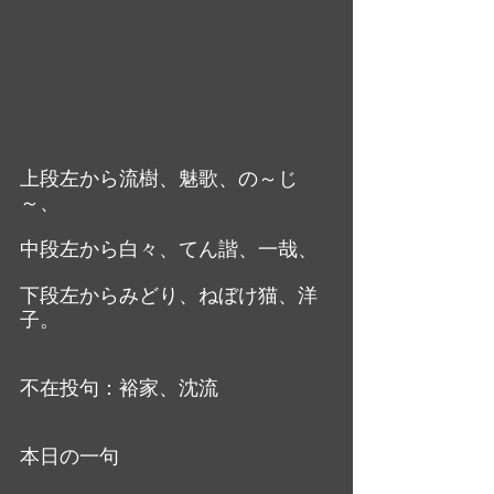
上段左から流樹、魅歌、の～じ
～、
中段左から白々、てん諧、一哉、
下段左からみどり、ねぼけ猫、洋
子。
不在投句：裕家、沈流
本日の一句