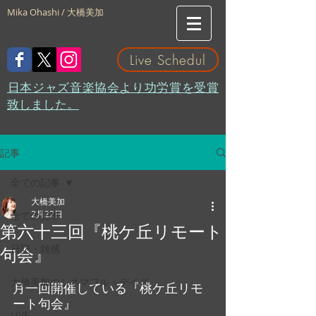
Mika Ohashi / 大橋美加
Live Schedul
​日本ジャズ音楽協会より功労賞を受賞
致しました。
記事
全ての記事
大橋美加
2月22日
全ての記事
第六十三回『桃ケ丘リモート
日記・雑感
句会』
大橋美加のシネマフル・デイズ
月一回開催している『桃ケ丘リモ
ート句会』
LIVE