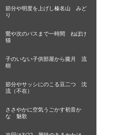
節分や明度を上げし榛名山　みど
り
鶯や次のバスまで一時間　ねぼけ
猫
子のいない子供部屋から朧月　流
樹
節分やサッシにのこる豆二つ　沈
流（不在）
ささやかに空気うごかす初音か
な　魅歌
次回は3/22、興味のあるかたは