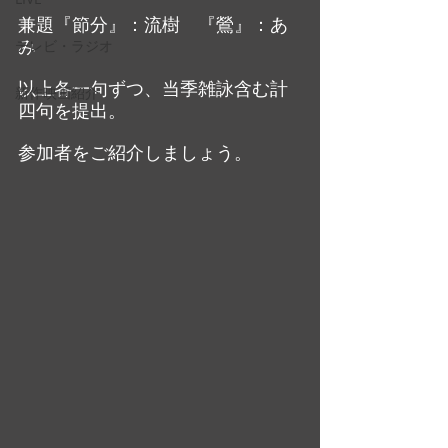
兼題『節分』：流樹　『鶯』：あ
み
テレビ・ラジオ
以上各一句ずつ、当季雑詠含む計
新作映画紹介
四句を提出。
参加者をご紹介しましょう。