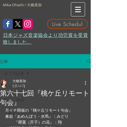
Mika Ohashi / 大橋美加
Live Schedul
​日本ジャズ音楽協会より功労賞を受賞
致しました。
記事
全ての記事
大橋美加
6月14日
全ての記事
第六十七回『桃ケ丘リモート
日記・雑感
句会』
月イチ開催の『桃ケ丘リモート句会』
大橋美加のシネマフル・デイズ
兼題『あめんぼう・水馬』：みどり　
        『罌粟（芥子）の花』：翔
LIVE