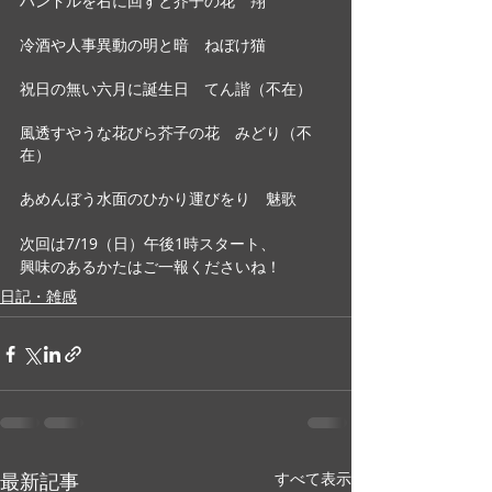
ハンドルを右に回すと芥子の花　翔
冷酒や人事異動の明と暗　ねぼけ猫
祝日の無い六月に誕生日　てん諧（不在）
風透すやうな花びら芥子の花　みどり（不
在）
あめんぼう水面のひかり運びをり　魅歌
次回は7/19（日）午後1時スタート、
興味のあるかたはご一報くださいね！
日記・雑感
最新記事
すべて表示