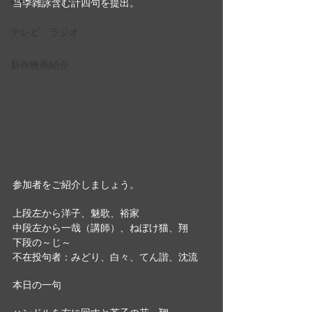
当季雑詠含む計四句を提出。
テレビ・ラジオ
新作映画紹介
参加者をご紹介しましょう。
上段左から洋子、魅歌、裕家
中段左から一哉（講師）、ねぼけ猫、翔
下段の～じ～
不在投句者：みどり、白々、てん諧、沈流
本日の一句