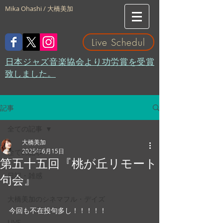
Mika Ohashi / 大橋美加
Live Schedul
​日本ジャズ音楽協会より功労賞を受賞
致しました。
記事
全ての記事
大橋美加
2025年6月15日
全ての記事
第五十五回『桃が丘リモート
日記・雑感
句会』
大橋美加のシネマフル・デイズ
今回も不在投句多し！！！！！
LIVE