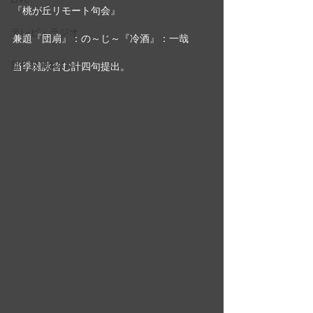
『桃が丘リモート句会』
テレビ・ラジオ
兼題『団扇』：の～じ～『冷酒』：一哉　
新作映画紹介
当季雑詠含む計四句提出。