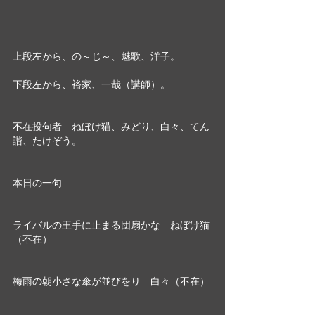
上段左から、の～じ～、魅歌、洋子。
下段左から、裕家、一哉（講師）。
不在投句者　ねぼけ猫、みどり、白々、てん
諧、たけぞう。
本日の一句
ライバルの王手に止まる団扇かな　ねぼけ猫
（不在）
梅雨の朝小さな傘が並びをり　白々（不在）