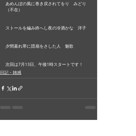
あめんぼの風に巻き戻されてをり　みどり
（不在）
ストールを編み終へし夜の冷酒かな　洋子
夕間暮れ帯に団扇をさした人　魅歌
次回は7月13日、午後1時スタートです！
日記・雑感
最新記事
すべて表示