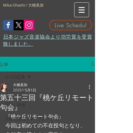
Mika Ohashi / 大橋美加
Live Schedul
​日本ジャズ音楽協会より功労賞を受賞
致しました。
記事
全ての記事
大橋美加
2025年5月1日
全ての記事
第五十三回『桃ケ丘リモート
日記・雑感
句会』
『桃ケ丘リモート句会』
大橋美加のシネマフル・デイズ
今回は初めての不在投句となり、
LIVE