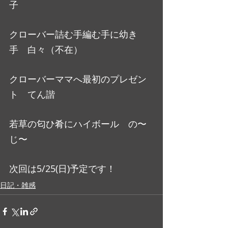
子
クローバー詰む手編む手に幼き
手　白々（不在）
クローバーママへ最初のプレゼン
ト　てん諧
若草の匂ひ肴にハイボール　の〜
じ〜
次回は5/25(日)予定です！
日記・雑感