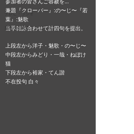
参加者の皆さんご容赦を…
兼題『クローバー』:の〜じ〜『若
テレビ・ラジオ
葉』:魅歌　
当季雑詠合わせて計四句を提出。
新作映画紹介
上段左から洋子・魅歌・の〜じ〜
中段左からみどり・一哉・ねぼけ
猫
下段左から裕家・てん諧
不在投句 白々