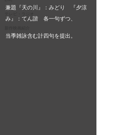
兼題『天の川』：みどり　『夕涼
テレビ・ラジオ
み』：てん諧　各一句ずつ、
新作映画紹介
当季雑詠含む計四句を提出。