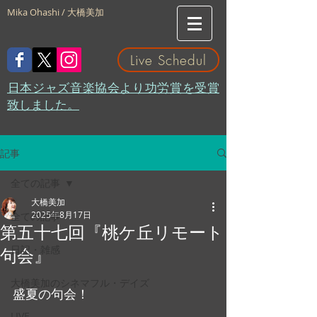
Mika Ohashi / 大橋美加
Live Schedul
​日本ジャズ音楽協会より功労賞を受賞
致しました。
記事
全ての記事
大橋美加
2025年8月17日
全ての記事
第五十七回『桃ケ丘リモート
日記・雑感
句会』
大橋美加のシネマフル・デイズ
盛夏の句会！
LIVE