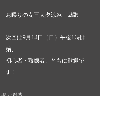
お喋りの女三人夕涼み　魅歌
次回は9月14日（日）午後1時開
始、
初心者・熟練者、ともに歓迎で
す！
日記・雑感