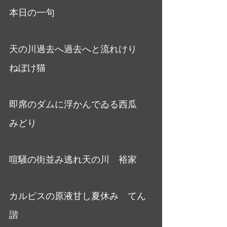
本日の一句
天の川過去へ過去へと流れけり　
ねぼけ猫
即席のダムに浮かんでゐる西瓜　
みどり
喧騒の街並み逃れ天の川　裕家
カルピスの原液甘し夏休み　てん
諧