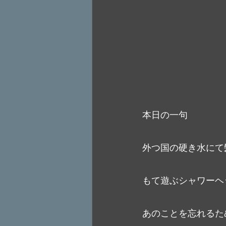
本日の一句
外つ国の硬き水にて
もて遊ぶシャワーヘ
あのことを忘れるた