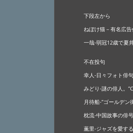
下段左から
ねぼけ猫－有名広告
一哉-弱冠12歳で夏
不在投句
幸人-日々フォト俳
みどり-謎の俳人。”CA
月待船-”ゴールデ
枕流-中国故事の俳
薫里-ジャズを愛す