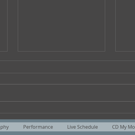
第六十八回『桃ケ丘リモート
山法
句会』
り/ 
aphy
Performance
Live Schedule
CD My Mot