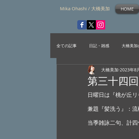
Mika Ohashi / 大橋美加
HOME
全ての記事
日記・雑感
大橋美加
大橋美加
2023年8
第三十四
日曜日は『桃が丘リ
兼題『髪洗う』：流
当季雑詠二句、計四