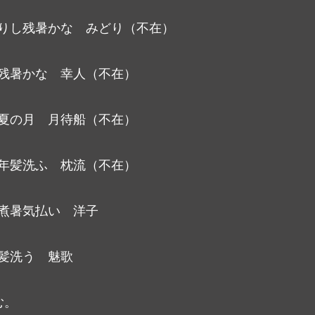
りし残暑かな　みどり（不在）
残暑かな　幸人（不在）
夏の月　月待船（不在）
年髪洗ふ　枕流（不在）
煮暑気払い　洋子
髪洗う　魅歌
む。