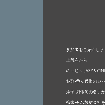
参加者をご紹介しま
上段左から
の～じ～-JAZZ＆CI
魅歌-呑ん兵衛のジ
洋子-厨俳句の名手
裕家-有名教材会社