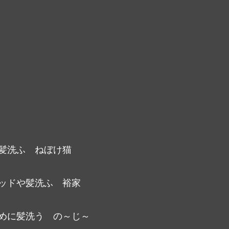
髪洗ふ　ねぼけ猫
ッドや髪洗ふ　裕家
めに髪洗う　の～じ～