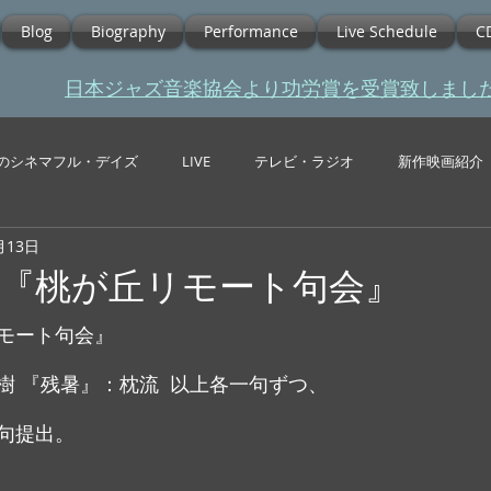
Blog
Biography
Performance
Live Schedule
C
​日本ジャズ音楽協会より功労賞を受賞致しまし
のシネマフル・デイズ
LIVE
テレビ・ラジオ
新作映画紹介
月13日
回『桃が丘リモート句会』
モート句会』
樹 『残暑』：枕流  以上各一句ずつ、
句提出。