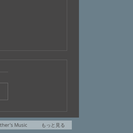
師ゆつくり歩数増やしを
魅歌
her’s Music
もっと見る