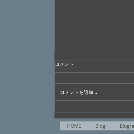
コメント
コメントを追加…
夏旺んパペットスンスンパン
が好き/ 魅歌
HOME
Blog
Biogr