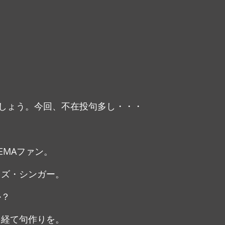
しょう。今回、不在投句多し・・・
NEMAファン。
ャズ・シンガー。
か？
を経て句作りを。