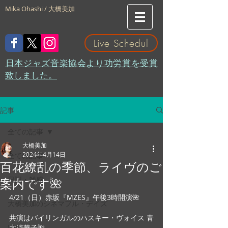
Mika Ohashi / 大橋美加
Live Schedul
​日本ジャズ音楽協会より功労賞を受賞
致しました。
記事
全ての記事
大橋美加
2024年4月14日
全ての記事
百花繚乱の季節、ライヴのご
日記・雑感
案内です🌺
4/21（日）赤坂『MZES』午後3時開演🌺
大橋美加のシネマフル・デイズ
共演はバイリンガルのハスキー・ヴォイス 青
LIVE
木清華子🌺