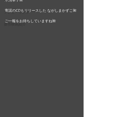
童謡のCDもリリースした ながしまかずこ🌺
テレビ・ラジオ
ご一報をお待ちしていますね🌺
新作映画紹介