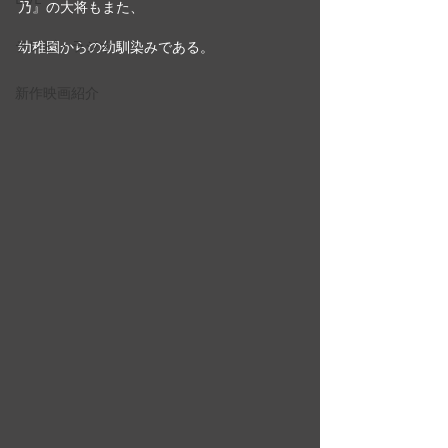
乃』の大将もまた、
テレビ・ラジオ
幼稚園からの幼馴染みである。
新作映画紹介