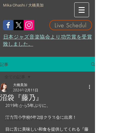
Mika Ohashi / 大橋美加
Live Schedul
​日本ジャズ音楽協会より功労賞を受賞
致しました。
記事
全ての記事
大橋美加
2024年2月11日
全ての記事
沼袋『藤乃』
日記・雑感
2019年から5年ぶりに、
江古田小学校6年2組クラス会に出席！
大橋美加のシネマフル・デイズ
目に舌に美味しい和食を提供してくれる『藤
LIVE