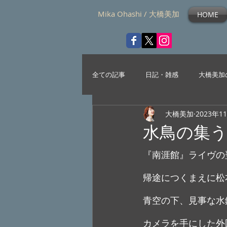
Mika Ohashi / 大橋美加
HOME
全ての記事
日記・雑感
大橋美加
大橋美加
2023年1
水鳥の集
『南涯館』ライヴの
帰途につくまえに松
青空の下、見事な水
カメラを手にした外