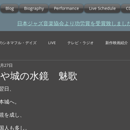
Blog
Biography
Performance
Live Schedule
C
​日本ジャズ音楽協会より功労賞を受賞致しまし
のシネマフル・デイズ
LIVE
テレビ・ラジオ
新作映画紹介
1月27日
うや城の水鏡 魅歌
翌日、
本城へ。
鏡を成し、
国人も多し。