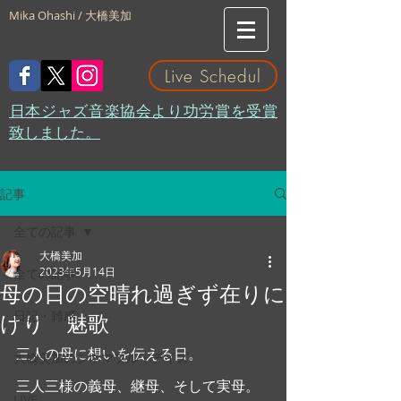
Mika Ohashi / 大橋美加
Live Schedul
​日本ジャズ音楽協会より功労賞を受賞
致しました。
記事
全ての記事
大橋美加
2023年5月14日
全ての記事
母の日の空晴れ過ぎず在りに
日記・雑感
けり 魅歌
三人の母に想いを伝える日。
大橋美加のシネマフル・デイズ
三人三様の義母、継母、そして実母。
LIVE