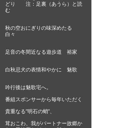
どり　　注：足裏（あうら）と読
む
秋の空おにぎりの味深めたる　
白々
足音の冬間近なる遊歩道　裕家
白秋忌犬の表情和やかに　魅歌
吟行後は魅歌宅へ。
番組スポンサーから毎年いただく
貴重なる”明石の蛸”、
茸おこわ、我がパートナー故郷か