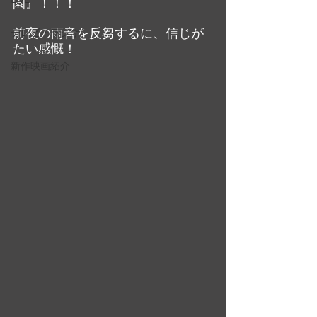
園』！！！
前夜の雨音を反芻するに、信じが
テレビ・ラジオ
たい感慨！
新作映画紹介