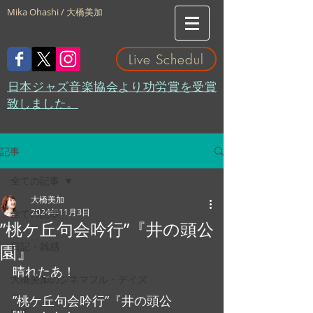
Mika Ohashi / 大橋美加
Live Schedul
​日本ジャズ音楽協会より功労賞を受賞
致しました。
記事
全ての記事
大橋美加
2024年11月3日
全ての記事
”桃ケ丘句会吟行”『井の頭公
日記・雑感
園』
晴れたあ！
大橋美加のシネマフル・デイズ
”桃ケ丘句会吟行”『井の頭公
LIVE