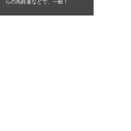
らの馬鈴薯などで、一献！
漸く訪れた秋らしい一日が過ぎて
ゆくのでありました・・・🌳🐤
日記・雑感
最新記事
すべて表示