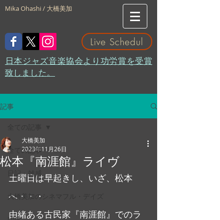
Mika Ohashi / 大橋美加
Live Schedul
​日本ジャズ音楽協会より功労賞を受賞
致しました。
記事
全ての記事
大橋美加
2023年11月26日
全ての記事
松本『南涯館』ライヴ
日記・雑感
土曜日は早起きし、いざ、松本
へ・・・
大橋美加のシネマフル・デイズ
由緒ある古民家『南涯館』でのラ
LIVE