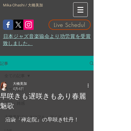
Mika Ohashi / 大橋美加
Live Schedul
​日本ジャズ音楽協会より功労賞を受賞
致しました。
記事
全ての記事
大橋美加
4月4日
全ての記事
早咲きも遅咲きもあり春麗
日記・雑感
魅歌
大橋美加のシネマフル・デイズ
沼袋『禅定院』の早咲き牡丹！
LIVE