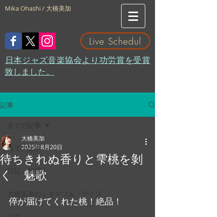
Mika Ohashi / 大橋美加
Live Schedul
​日本ジャズ音楽協会より功労賞を受賞
致しました。
記事
全ての記事
大橋美加
2025年8月20日
全ての記事
待ちきれぬ香りと雫桃を剝
日記・雑感
く 魅歌
大橋美加のシネマフル・デイズ
倅が届けてくれた桃！絶品！
LIVE