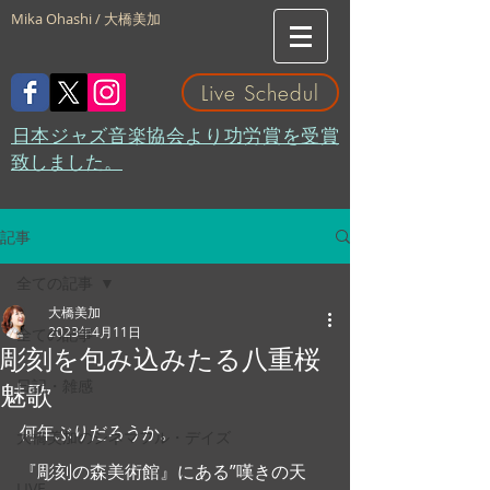
Mika Ohashi / 大橋美加
Live Schedul
​日本ジャズ音楽協会より功労賞を受賞
致しました。
記事
全ての記事
大橋美加
2023年4月11日
全ての記事
彫刻を包み込みたる八重桜
日記・雑感
魅歌
何年ぶりだろうか。
大橋美加のシネマフル・デイズ
『彫刻の森美術館』にある”嘆きの天
LIVE