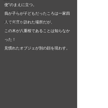
使”のまえに立つ。
テレビ・ラジオ
我が子らが子どもだったころは一家四
人で何度か訪れた場所だが、
新作映画紹介
この木が八重桜であることは知らなか
った！
見慣れたオブジェが別の顔を現わす。