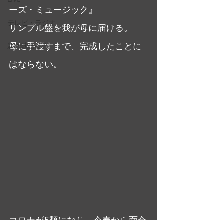
ーズ・ミュージック』
テレビ・ラジオ
サンプル盤を我が母に届ける。
母に手渡すまで、完成したことに
新作映画紹介
はならない。
コロナが5類になり、今春から面会