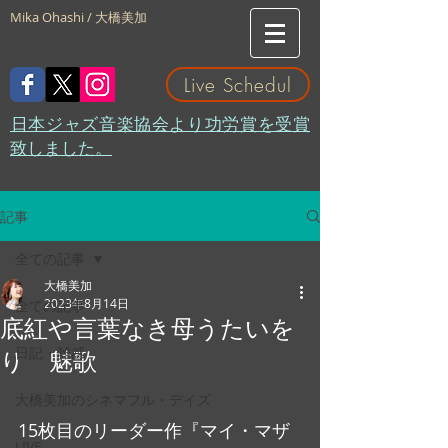
Mika Ohashi / 大橋美加
Live Schedul
​日本ジャズ音楽協会より功労賞を受賞
致しました。
記事
全ての記事
大橋美加
2023年8月14日
全ての記事
底紅や言葉なき母うたいを
日記・雑感
り 魅歌
大橋美加のシネマフル・デイズ
15枚目のリーダー作『マイ・マザ
LIVE