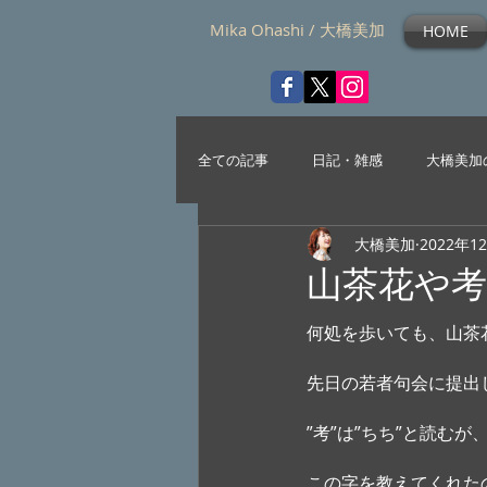
Mika Ohashi / 大橋美加
HOME
全ての記事
日記・雑感
大橋美加
大橋美加
2022年1
山茶花や考
何処を歩いても、山茶
先日の若者句会に提出
”考”は”ちち”と読む
この字を教えてくれた