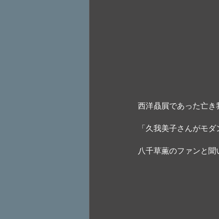
西洋贔屓であった亡き
「久我美子さんがモダ
八千草薫のファンと聞