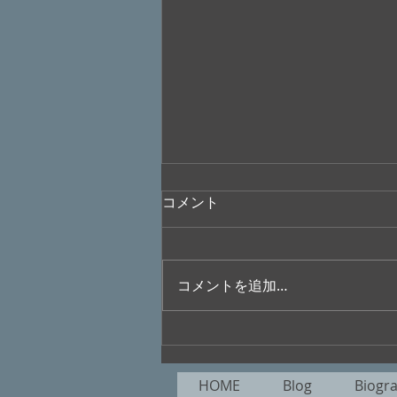
コメント
コメントを追加…
無添加ぐらし目指してをりぬ
葉月来る / 魅歌
HOME
Blog
Biogr