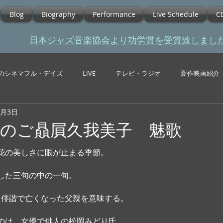
Blog
Biography
Performance
Live Schedule
C
​日本ジャズ音楽協会より功労賞を受賞致しまし
のシネマフル・デイズ
LIVE
テレビ・ラジオ
新作映画紹介
2月3日
のご贔屓久我美子 魅歌
花の美しさに眼が止まる季節。
した三句の中の一句。
が、俳諧で亡くなった父親を意味する。
のは、女優で俳人の松岡みどり氏。