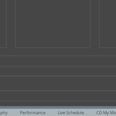
夏旺んパペットスンスンパン
第六
が好き/ 魅歌
句会
aphy
Performance
Live Schedule
CD My Mot