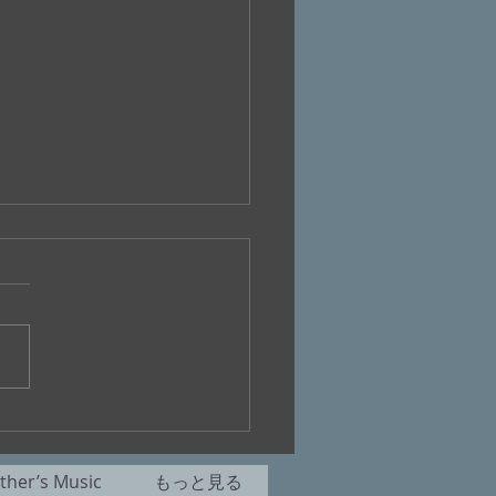
十八回『桃ケ丘リモート
』
her’s Music
もっと見る