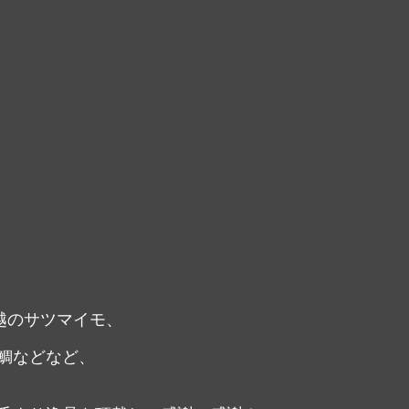
川越のサツマイモ、
鯛などなど、