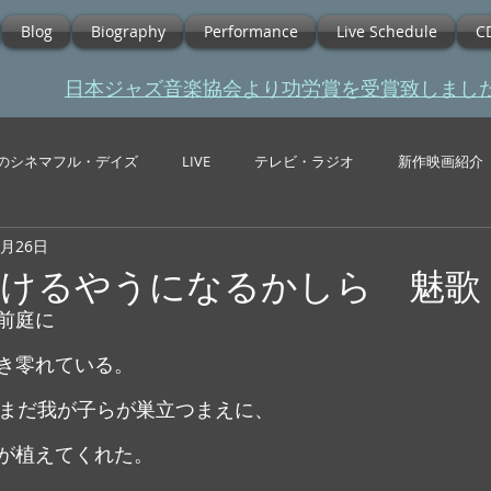
Blog
Biography
Performance
Live Schedule
C
​日本ジャズ音楽協会より功労賞を受賞致しまし
のシネマフル・デイズ
LIVE
テレビ・ラジオ
新作映画紹介
2月26日
歩けるやうになるかしら 魅歌
前庭に
き零れている。
、まだ我が子らが巣立つまえに、
が植えてくれた。