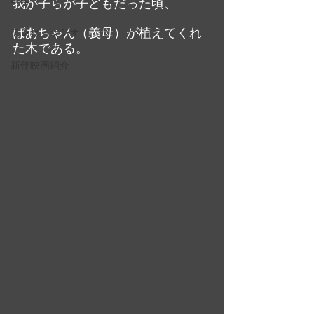
我が子らが子どもだった頃、
ばあちゃん（義母）が植えてくれ
テレビ・ラジオ
た木である。
新作映画紹介