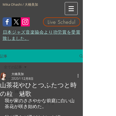
Mika Ohashi / 大橋美加
Live Schedul
​日本ジャズ音楽協会より功労賞を受賞
致しました。
記事
全ての記事
大橋美加
2025年12月8日
全ての記事
山茶花やひとつふたつと時
日記・雑感
の粒 魅歌
我が家のささやかな前庭に白い山
大橋美加のシネマフル・デイズ
茶花が咲き始めた。
LIVE