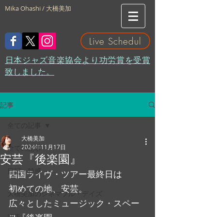
Mika Ohashi / 大橋美加
Live Schedul
​日本ジャズ音楽協会より功労賞を受賞
致しました。
記事
全ての記事
大橋美加
2024年11月17日
全ての記事
安芸『後楽園』
日記・雑感
四国ライヴ・ツアー最終日は
初めての地、安芸。
大橋美加のシネマフル・デイズ
広々としたミュージック・スペー
LIVE