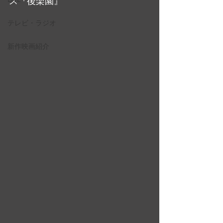
ス『後楽園』
テレビ・ラジオ
新作映画紹介