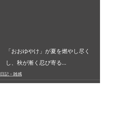
「おおゆやけ」が夏を燃やし尽く
し、秋が漸く忍び寄る…
日記・雑感
最新記事
すべて表示