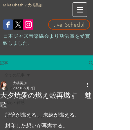
Mika Ohashi / 大橋美加
Live Schedul
​日本ジャズ音楽協会より功労賞を受賞
致しました。
記事
全ての記事
大橋美加
2023年9月7日
全ての記事
大夕焼愛の燃え殻再燃す 魅
日記・雑感
歌
記憶が燃える。 未練が燃える。
大橋美加のシネマフル・デイズ
封印した想いが再燃する。
LIVE