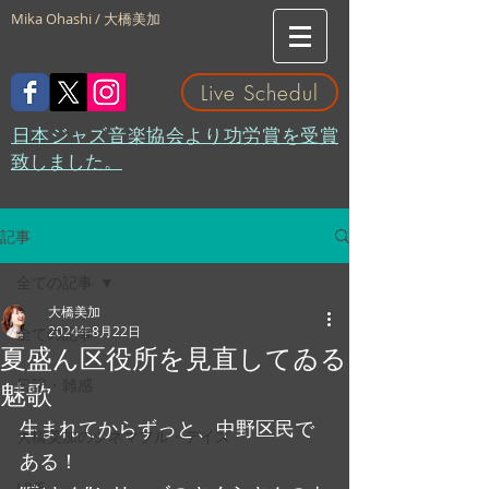
Mika Ohashi / 大橋美加
Live Schedul
​日本ジャズ音楽協会より功労賞を受賞
致しました。
記事
全ての記事
大橋美加
2024年8月22日
全ての記事
夏盛ん区役所を見直してゐる
日記・雑感
魅歌
生まれてからずっと、中野区民で
大橋美加のシネマフル・デイズ
ある！
LIVE