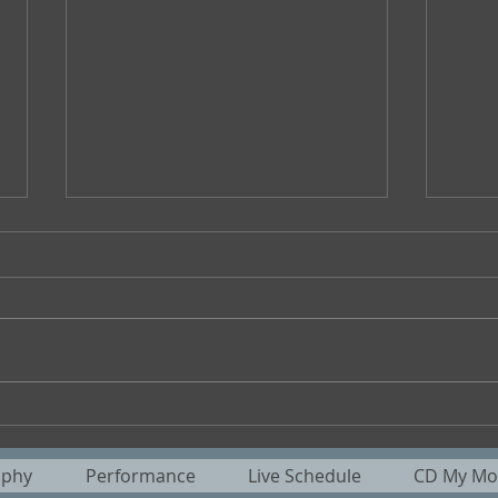
夏旺んパペットスンスンパン
第六
が好き/ 魅歌
句会
aphy
Performance
Live Schedule
CD My Mot