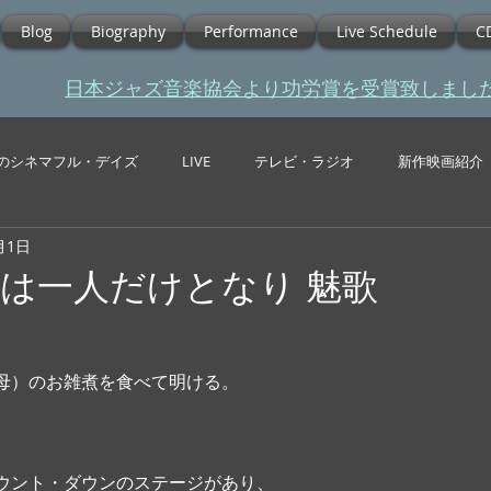
Blog
Biography
Performance
Live Schedule
C
​日本ジャズ音楽協会より功労賞を受賞致しまし
のシネマフル・デイズ
LIVE
テレビ・ラジオ
新作映画紹介
月1日
は一人だけとなり 魅歌
母）のお雑煮を食べて明ける。
ウント・ダウンのステージがあり、