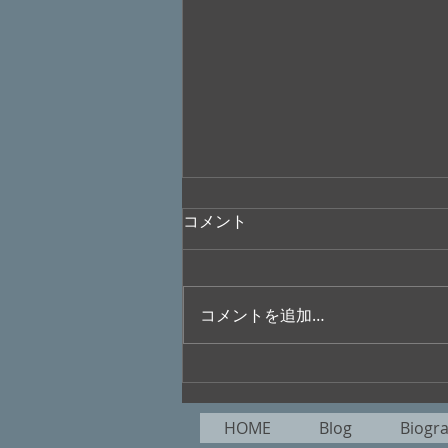
コメント
コメントを追加…
無添加ぐらし目指してをりぬ
葉月来る / 魅歌
HOME
Blog
Biogr