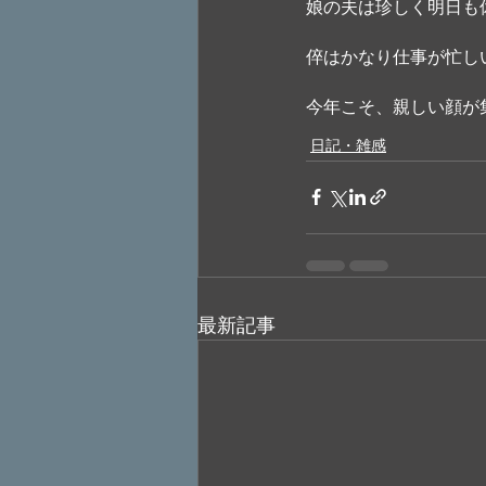
娘の夫は珍しく明日も
倅はかなり仕事が忙し
今年こそ、親しい顔が
日記・雑感
最新記事