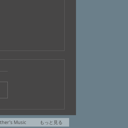
十八回『桃ケ丘リモート
』
her’s Music
もっと見る