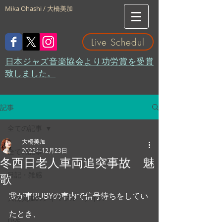
Mika Ohashi / 大橋美加
Live Schedul
​日本ジャズ音楽協会より功労賞を受賞
致しました。
記事
全ての記事
大橋美加
2022年12月23日
全ての記事
冬西日老人車両追突事故 魅
日記・雑感
歌
我が車RUBYの車内で信号待ちをしてい
大橋美加のシネマフル・デイズ
たとき、
LIVE