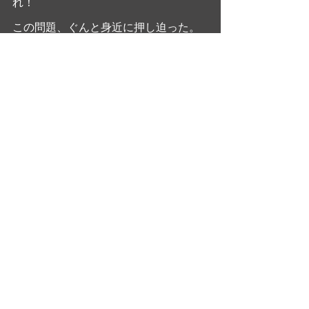
れ！
この問題、ぐんと身近に押し迫った。
どうにかされるべき！・・・でしょ
う？
最新記事
すべて表示