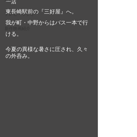
一店
東長崎駅前の『三好屋』へ。
テレビ・ラジオ
我が町・中野からはバス一本で行
新作映画紹介
ける。
今夏の異様な暑さに圧され、久々
の外呑み。