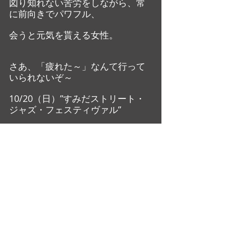
図り知れない苦労をしながら、常
に前向きでパワフル、
会うと元気を貰える女性。
さあ、「疲れた～」なんて行って
いられないぞ～
10/20（日）”すみだストリート・
ジャズ・フェスティヴァル”
10/26（土）30周年を迎える”阿佐
谷ジャズ・ストリート”
どうぞおいでくださいね～♬ 
日記・雑感