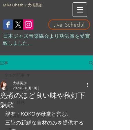
Mika Ohashi / 大橋美加
Live Schedul
​日本ジャズ音楽協会より功労賞を受賞
致しました。
記事
全ての記事
大橋美加
2024年10月19日
全ての記事
兜煮のほど良い味や秋灯下
日記・雑感
魅歌
親友・KOKOが母堂と営む、
大橋美加のシネマフル・デイズ
三陸の新鮮な食材のみを提供する
LIVE