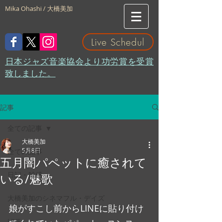
Mika Ohashi / 大橋美加
Live Schedul
​日本ジャズ音楽協会より功労賞を受賞
致しました。
記事
全ての記事
大橋美加
5月8日
全ての記事
五月闇パペットに癒されて
日記・雑感
いる/魅歌
大橋美加のシネマフル・デイズ
娘がすこし前からLINEに貼り付け
LIVE