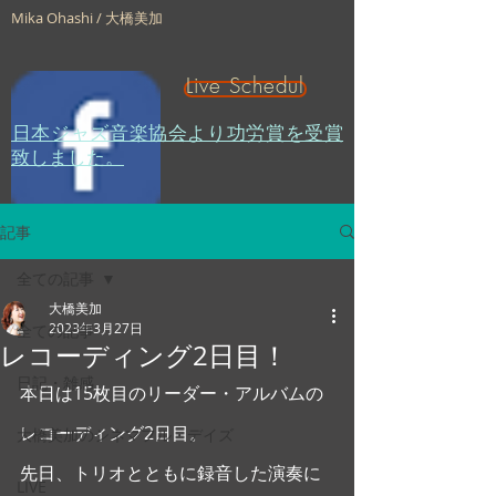
top of page
Mika Ohashi / 大橋美加
Live Schedul
​日本ジャズ音楽協会より功労賞を受賞
致しました。
記事
全ての記事
大橋美加
2023年3月27日
全ての記事
レコーディング2日目！
日記・雑感
本日は15枚目のリーダー・アルバムの
レコーディング2日目。
大橋美加のシネマフル・デイズ
先日、トリオとともに録音した演奏に
LIVE