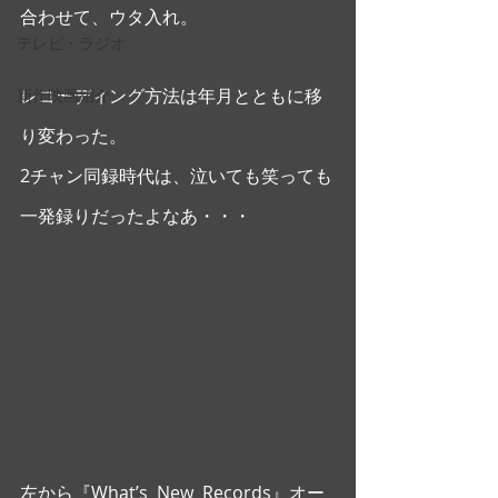
合わせて、ウタ入れ。
テレビ・ラジオ
レコーディング方法は年月とともに移
新作映画紹介
り変わった。
2チャン同録時代は、泣いても笑っても
一発録りだったよなあ・・・
左から『What’s  New  Records』オー